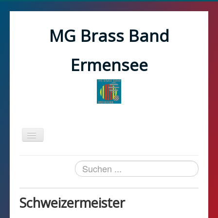
MG Brass Band
Ermensee
Toggle
Navigation
Home
Suchen
100 Jahre
...
News
Schweizermeister
Verein